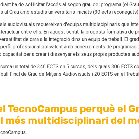
udiant ha de sol·licitar l’accés al segon grau del programa (el Gra
s al Grau amb estudis universitaris iniciats (30 ects reconeguts)
dels audiovisuals requereixen d'equips multidisciplinaris que int
teractuar entre ells. En aquest sentit, la proposta formativa de 
ersatilitat de cara a la integració dins un equip de treball. El gr
n perfil professional polivalent amb coneixements de programació
 capacitat per a crear i dissenyar els seus propis productes aud
ió cursa un total de 346 ECTS en 5 cursos, dels quals 306 ECTS 
eball Final de Grau de Mitjans Audiovisuals i 20 ECTS en el Trebal
r el TecnoCampus perquè el G
l més multidisciplinari del 
 TecnoCampus.