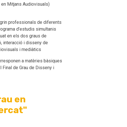
u en Mitjans Audiovisuals)
egrin professionals de diferents
programa d’estudis simultanis
aduat en els dos graus de
, interacció i disseny de
iovisuals i mediàtics
corresponen a matèries bàsiques
l Final de Grau de Disseny i
rau en
mercat"