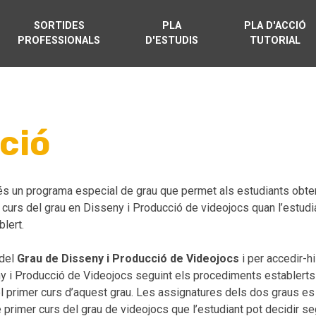
SORTIDES
PLA
PLA D'ACCIÓ
PROFESSIONALS
D'ESTUDIS
TUTORIAL
ció
és un programa especial de grau que permet als estudiants obten
r curs del grau en Disseny i Producció de videojocs quan l’estudia
blert.
del
Grau de Disseny i Producció de Videojocs
i per accedir-hi
ny i Producció de Videojocs seguint els procediments establerts p
ar el primer curs d’aquest grau. Les assignatures dels dos graus e
 primer curs del grau de videojocs que l’estudiant pot decidir segu