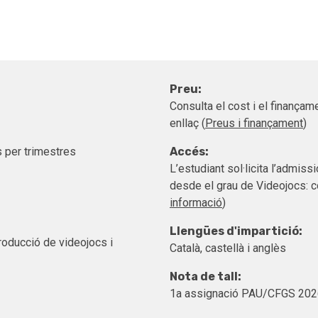
Preu:
Consulta el cost i el finançam
enllaç (
Preus i finançament
)
 per trimestres
Accés:
L’estudiant sol·licita l’admis
desde el grau de Videojocs: c
informació
)
Llengües d'impartició:
roducció de videojocs i
Català, castellà i anglès
Nota de tall:
1a assignació PAU/CFGS 202