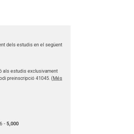
ent dels estudis en el següent
sió als estudis exclusivament
odi preinscripció 41045. (
Més
6 -
5,000