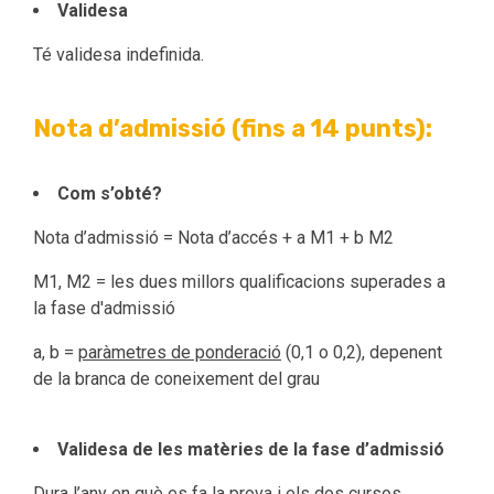
Validesa
Té validesa indefinida.
Nota d’admissió (fins a 14 punts):
Com s’obté?
Nota d’admissió = Nota d’accés + a M1 + b M2
M1, M2 = les dues millors qualificacions superades a
la fase d'admissió
a, b =
paràmetres de ponderació
(0,1 o 0,2), depenent
de la branca de coneixement del grau
Validesa de les matèries de la fase d’admissió
Dura l’any en què es fa la prova i els dos cursos