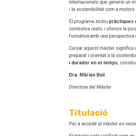
internacionals que generin un im
i la sostenibilitat com a motor
El programa inclou
pràctiques 
contextos reals, i ofereix la pos
formativa amb una perspectiva m
Cursar aquest màster significa 
preparat i orientat a la sosteni
i durador en el temps
, constru
Dra. Màrian Buil
Directora del Màster
Titulació
Per a accedir al màster es nec
El màster està verificat com un 