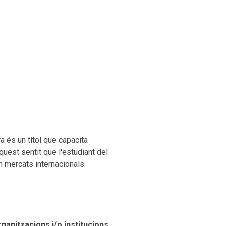
 és un títol que capacita
uest sentit que l'estudiant del
 mercats internacionals.
ganitzacions i/o institucions