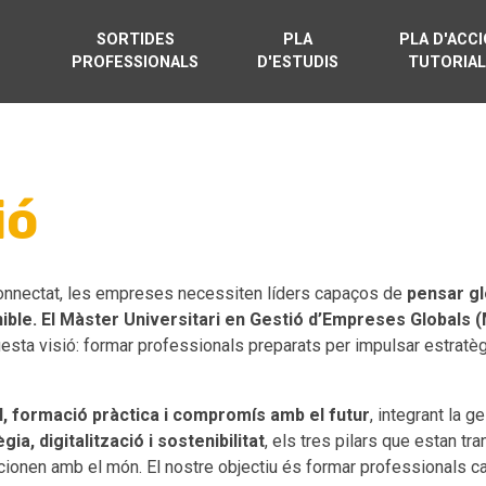
SORTIDES
PLA
PLA D'ACC
PROFESSIONALS
D'ESTUDIS
TUTORIA
ió
onnectat, les empreses necessiten líders capaços de
pensar gl
ible. El Màster Universitari en Gestió d’Empreses Globals
sta visió: formar professionals preparats per impulsar estratè
al, formació pràctica i compromís amb el futur
, integrant la g
gia, digitalització i sostenibilitat
, els tres pilars que estan t
acionen amb el món. El nostre objectiu és formar professionals ca