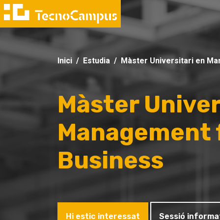
Inici
Estudia
Màster Universitari en Ma
Màster Univer
Management f
Business
Hi estic interessat
Sessió informa