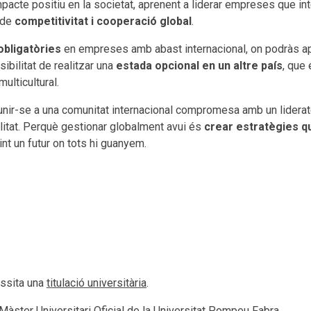
pacte positiu en la societat, aprenent a liderar empreses que inte
s de
competitivitat i cooperació global
.
obligatòries
en empreses amb abast internacional, on podràs ap
sibilitat de realitzar una
estada opcional en un altre país
, que 
ulticultural.
unir-se a una comunitat internacional compromesa amb un liderat
bilitat. Perquè gestionar globalment avui és
crear estratègies q
int un futur on tots hi guanyem.
essita una
titulació universitària
.
Màster Universitari Oficial de la Universitat Pompeu Fabra.