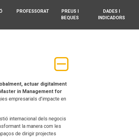
IÓ
PROFESSORAT
PREUS I
DADES I
L
BEQUES
INDICADORS
obalment, actuar digitalment
 (Master in Management for
gies empresarials d’impacte en
estió internacional dels negocis
ransformant la manera com les
paços de dirigir projectes