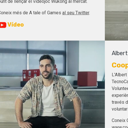
unt de llençar el videojoc Wukong al mercat.
Coneix més de A tale of Games
al seu Twitter
.
Vídeo
Albert
Coop
L'Albert
TecnoCa
Volunte
experièn
través d
voluntari
Coneix 
www.coo