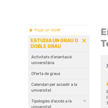
E
Pujar un nivell
ESTUDIA UN GRAU O
T
DOBLE GRAU
Activitats d'orientació
universitària
Oferta de graus
Calendari per accedir a la
universitat
E
Tipologies d'accés a la
universitat