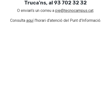
Truca'ns, al 93 702 32 32
O envian's un correu a
pie@tecnocampus.cat
.
Consulta
aquí
l’horari d’atenció del Punt d’Informació.
*
El PIE romandrà tancat durant el mes d'agost.
Segueix tota l'actualitat a les xarxes
socials