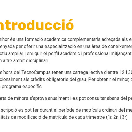
ntroducció
ínor és una formació acadèmica complementària adreçada als e
enyada per oferir una especialització en una àrea de coneixement
ctiu ampliar i enriquir el perfil acadèmic i professional mitjanç
n altre àmbit disciplinari.
mínors del TecnoCampus tenen una càrrega lectiva d’entre 12 i 3
cionalment als crèdits obligatoris del grau. Per obtenir el mínor,
 programa específic.
erta de mínors s’aprova anualment i es pot consultar abans del p
nscripció es pot fer durant el període de matrícula ordinari del 
litats de modificació de matrícula de cada trimestre (1r, 2n i 3r).