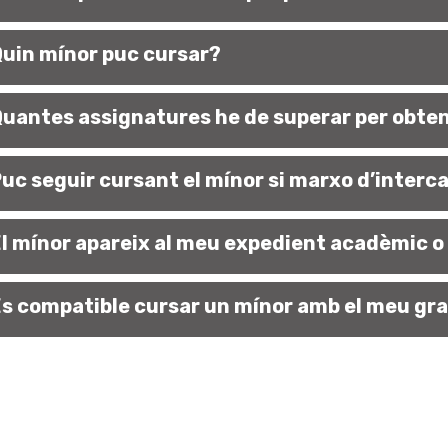
Quin mínor puc cursar?
Quantes assignatures he de superar per obteni
Puc seguir cursant el mínor si marxo d’interc
El mínor apareix al meu expedient acadèmic o a
És compatible cursar un mínor amb el meu gr
Com i quan puc fer la matrícula d’un mínor?
Puc abandonar el mínor un cop iniciat?