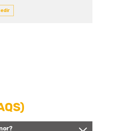
cedir
AQS)
ínor?