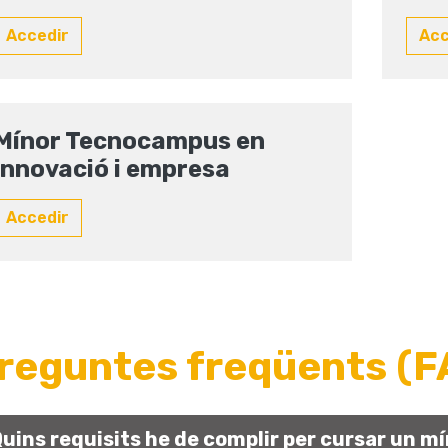
Accedir
Ac
Mínor Tecnocampus en
innovació i empresa
Accedir
reguntes freqüents (F
Quins requisits he de complir per cursar un m