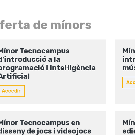
ferta de mínors
Mínor Tecnocampus
Mín
d’introducció a la
int
programació i Intel·ligència
mú
Artificial
Ac
Accedir
Mínor Tecnocampus en
Mín
disseny de jocs i videojocs
edi