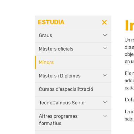
I
ESTUDIA
Graus
Un m
diss
Màsters oficials
obje
en u
Mínors
Els 
Màsters i Diplomes
addi
cada
Cursos d'especialització
L’of
TecnoCampus Sènior
La i
Altres programes
habi
formatius