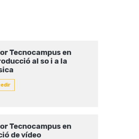
or Tecnocampus en
roducció al so i a la
sica
cedir
or Tecnocampus en
ció de vídeo