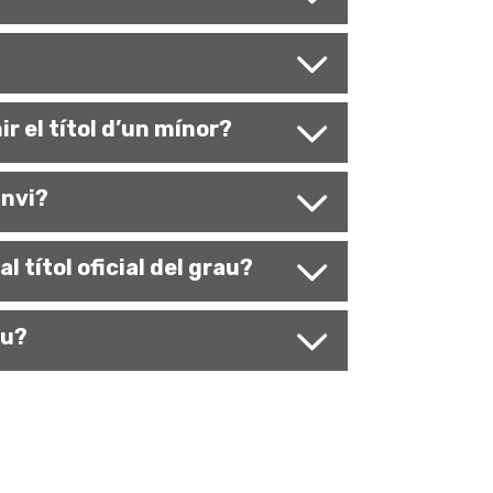
r el títol d’un mínor?
anvi?
l títol oficial del grau?
au?