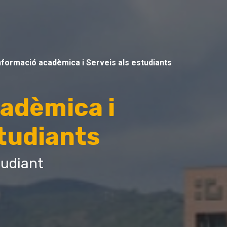
nformació acadèmica i Serveis als estudiants
adèmica i
studiants
studiant