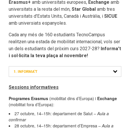
Erasmus+
amb universitats europees,
Exchange
amb
universitats a la resta del món,
Star Global
amb tres
universitats d'Estats Units, Canadà i Austràlia, i
SICUE
amb universiats espanyoles.
Cada any més de 160 estudiants TecnoCampus
realitzen una estada de mobilitat internacional, vols ser
un dels estudiants del pròxim curs 2027-28?
Informa't
i sol·licita la teva plaça al novembre!
1. INFORMA'T
Sessions informatives
Programes Erasmus
(mobilitat dins d’Europa) i
Exchange
(mobilitat fora d’Europa):
27 octubre, 14–15h: departament de Salut –
Aula a
confirmar
28 octubre, 14–15h: departament d’Empresa –
Aula a