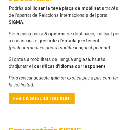
Podràs
sol·licitar la teva plaça de mobilitat
a través
de l’apartat de Relacions Internacionals del portal
SIGMA
.
Selecciona fins a
5 opcions
de destinació, indicant per
a cadascuna el
període d’estada preferent
(posteriorment es podrà modificar aquest període).
Si optes a mobilitats de llengua anglesa, hauràs
d’adjuntar el
certificat d’idioma corresponent
.
Pots revisar aquesta
guia
on explica pas a pas com fer
la sol·licitud.
FES LA SOL·LICITUD AQUÍ
Convocatòria SICUE